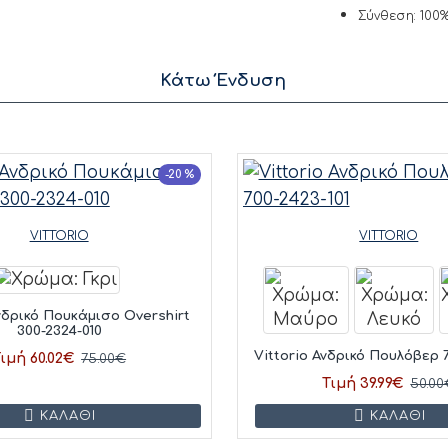
Σύνθεση: 100%
Κάτω Ένδυση
-20 %
VITTORIO
VITTORIO
Ανδρικό Πουκάμισο Overshirt
300-2324-010
Vittorio Ανδρικό Πουλόβερ 7
ιμή 60.02€
75.00€
Τιμή 39.99€
50.00
ΚΑΛΆΘΙ
ΚΑΛΆΘΙ