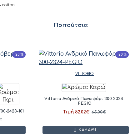
 cotton
Παπούτσια
-20 %
-20 %
VITTORIO
Vittorio Ανδρικό Πανωφόρι 300-2324-
PEGIO
00-2423-101
Τιμή 52.02€
65.00€
€
ΚΑΛΆΘΙ