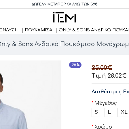
ΔΩΡΕΆΝ ΜΕΤΑΦΟΡΙΚΆ ΆΝΩ ΤΩΝ 59€
 ΈΝΔΥΣΗ
ΠΟΥΚΆΜΙΣΑ
ONLY & SΟNS ΑΝΔΡΙΚΌ ΠΟΥ
nly & Sοns Ανδρικό Πουκάμισο Μονόχρω
-20 %
35.00€
Τιμή 28.02€
Διαθέσιμες Επ
Μέγεθος
S
L
XL
Χρώμα