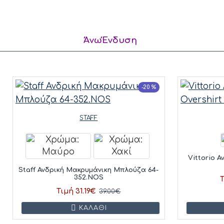
ΆνωΈνδυση
-20 %
STAFF
Vittorio 
Staff Ανδρική Μακρυμάνικη Μπλούζα 64-
352.NOS
Τ
Τιμή 31.19€
39.00€
ΚΑΛΆΘΙ