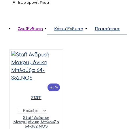
Εφαρμογή: Άνετη
ΆνωΈνδυση
Κάτω Ένδυση
Παπούτσια
-20 %
STAFF
Staff Ανδρική
Μακρυμάνικη Μπλούζα
64-352.NOS