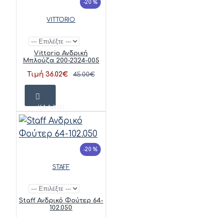
-20 %
VITTORIO
Vittorio Ανδρική
Μπλούζα 200-2324-005
Τιμή 36.02€
45.00€
ΚΑΛΆΘΙ
-20 %
STAFF
Staff Ανδρικό Φούτερ 64-
102.050