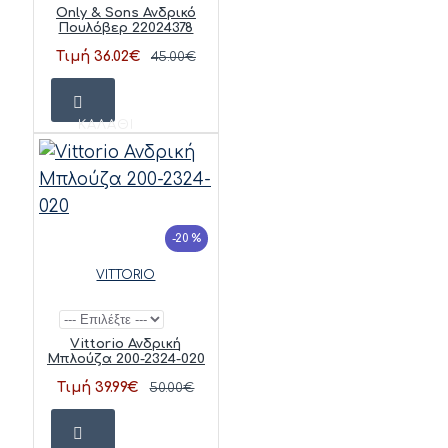
Only & Sons Ανδρικό
Πουλόβερ 22024378
Τιμή 36.02€
45.00€
ΚΑΛΆΘΙ
-20 %
VITTORIO
Vittorio Ανδρική
Μπλούζα 200-2324-020
Τιμή 39.99€
50.00€