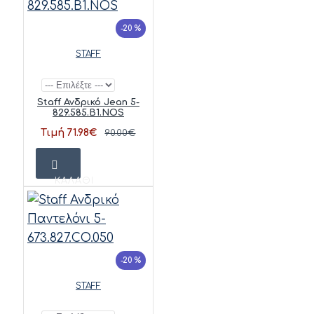
-20 %
STAFF
Staff Ανδρικό Jean 5-
829.585.B1.NOS
Τιμή 71.98€
90.00€
ΚΑΛΆΘΙ
-20 %
STAFF