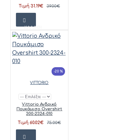
Τιμή 31.19€
39.00€
ΚΑΛΆΘΙ
-20 %
VITTORIO
Vittorio Ανδρικό
Πουκάμισο Overshirt
300-2324-010
Τιμή 60.02€
75.00€