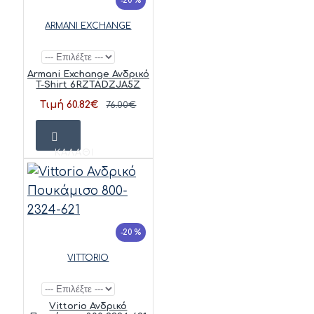
-20 %
ARMANI EXCHANGE
Armani Exchange Ανδρικό
T-Shirt 6RZTADZJA5Z
Τιμή 60.82€
76.00€
ΚΑΛΆΘΙ
-20 %
VITTORIO
Vittorio Ανδρικό