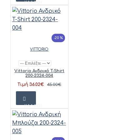
ΚΑΛΆΘΙ
-20 %
VITTORIO
Vittorio Ανδρικό T-Shirt
200-2324-004
Τιμή 36.02€
45.00€
ΚΑΛΆΘΙ