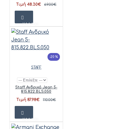
Τιμή 48.30€
69.00€
ΚΑΛΆΘΙ
-20 %
STAFF
Staff Ανδρικό Jean 5-
815.822.BLS.050
Τιμή 87.98€
110.00€
ΚΑΛΆΘΙ