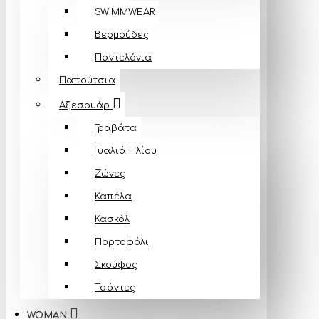
SWIMMWEAR
Βερμούδες
Παντελόνια
Παπούτσια
Αξεσουάρ
Γραβάτα
Γυαλιά Ηλίου
Ζώνες
Καπέλα
Κασκόλ
Πορτοφόλι
Σκούφος
Τσάντες
WOMAN