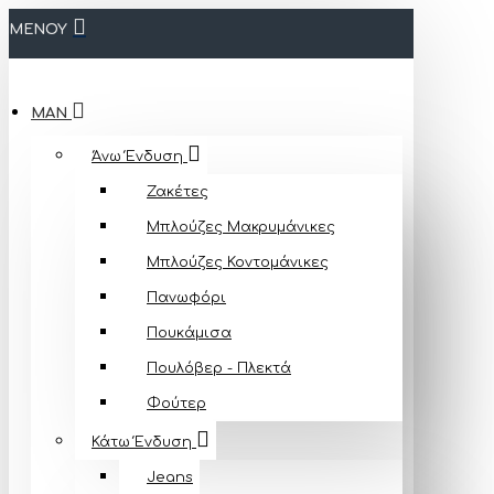
ΜΕΝΟΥ
MAN
Άνω Ένδυση
Ζακέτες
Μπλούζες Mακρυμάνικες
Μπλούζες Κοντομάνικες
Πανωφόρι
Πουκάμισα
Πουλόβερ - Πλεκτά
Φούτερ
Κάτω Ένδυση
Jeans