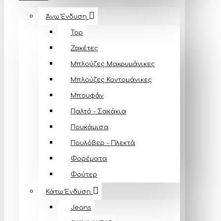
Άνω Ένδυση
Top
Ζακέτες
Μπλούζες Mακρυμάνικες
Μπλούζες Κοντομάνικες
Μπουφάν
Παλτό - Σακάκια
Πουκάμισα
Πουλόβερ - Πλεκτά
Φορέματα
Φούτερ
Κάτω Ένδυση
Jeans