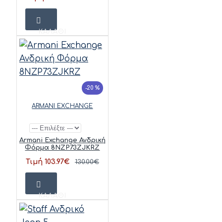
ΚΑΛΆΘΙ
-20 %
ARMANI EXCHANGE
Armani Exchange Ανδρική
Φόρμα 8NZP73ZJKRZ
Τιμή 103.97€
130.00€
ΚΑΛΆΘΙ