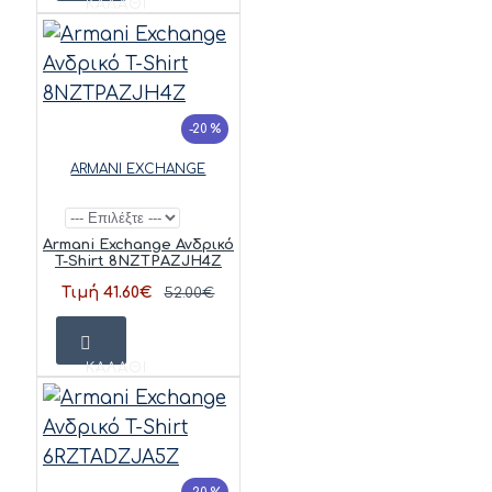
ΚΑΛΆΘΙ
-20 %
ARMANI EXCHANGE
Armani Exchange Ανδρικό
T-Shirt 8NZTPAZJH4Z
Τιμή 41.60€
52.00€
ΚΑΛΆΘΙ