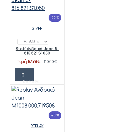
-20 %
STAFF
Staff Ανδρικό Jean 5-
815.821.S1.050
Τιμή 87.98€
110.00€
ΚΑΛΆΘΙ
-20 %
REPLAY