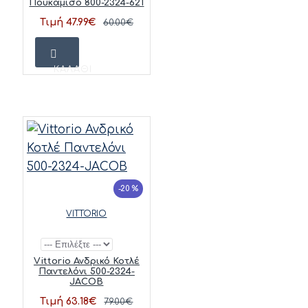
Πουκάμισο 800-2324-621
Τιμή 47.99€
60.00€
ΚΑΛΆΘΙ
-20 %
VITTORIO
Vittorio Ανδρικό Κοτλέ
Παντελόνι 500-2324-
JACOB
Τιμή 63.18€
79.00€