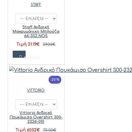
STAFF
Staff Ανδρική
Μακρυμάνικη Μπλούζα
64-352.NOS
Τιμή 31.19€
39.00€
ΚΑΛΆΘΙ
-20 %
VITTORIO
Vittorio Ανδρικό
Πουκάμισο Overshirt 300-
2324-010
Τιμή 60.02€
75.00€