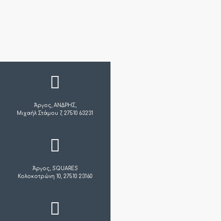
Άργος, ΑΝΔΡΗΣ,
Μιχαήλ Στάμου 7, 27510 63231
Άργος, SQUARES
Κολοκοτρώνη 10, 27510 23160