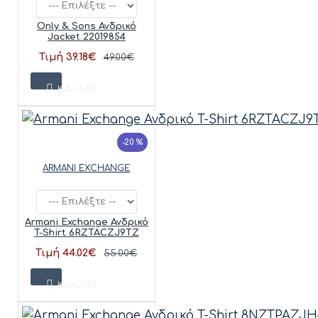
Only & Sons Ανδρικό
Jacket 22019854
Τιμή 39.18€
49.00€
ΚΑΛΆΘΙ
-20 %
ARMANI EXCHANGE
Armani Exchange Ανδρικό
T-Shirt 6RZTACZJ9TZ
Τιμή 44.02€
55.00€
ΚΑΛΆΘΙ