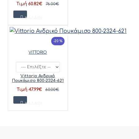
Τιμή 60.82€
76.00€
ΚΑΛΆΘΙ
-20 %
VITTORIO
Vittorio Ανδρικό
Πουκάμισο 800-2324-621
Τιμή 47.99€
60.00€
ΚΑΛΆΘΙ