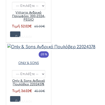
Vittorio Ανδρικό
Πανωφόρι 300-2324-
PEGIO
Τιμή 52.02€
65.00€
ΚΑΛΆΘΙ
-20 %
ONLY & SONS
Only & Sons Ανδρικό
Πουλόβερ 22024378
Τιμή 36.02€
45.00€
ΚΑΛΆΘΙ