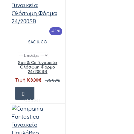
-20 %
SAC & CO
Sac & Co Γυναικεία
Ολόσωμη Φόρμα
24/200SB
Τιμή 108.00€
135.00€
ΚΑΛΆΘΙ