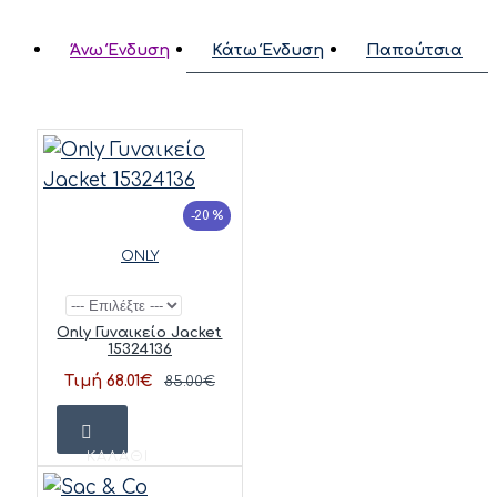
Άνω Ένδυση
Κάτω Ένδυση
Παπούτσια
-20 %
ONLY
Only Γυναικείο Jacket
15324136
Τιμή 68.01€
85.00€
ΚΑΛΆΘΙ