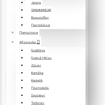
Jeans
SWIMMWEAR
Βερμούδες
Παντελόνια
Παπούτσια
Αξεσουάρ
Γραβάτα
Γυαλιά Ηλίου
Ζώνες
Καπέλα
Κασκόλ
Πορτοφόλι
Σκούφος
Τσάντες