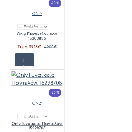
-20 %
ONLY
Only Γυναικείο Jean
15303835
Τιμή 39.18€
49.00€
ΚΑΛΆΘΙ
-20 %
ONLY
Only Γυναικείο Παντελόνι
15298705