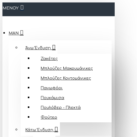
ΜΕΝΟΥ
MAN
Άνω Ένδυση
Ζακέτες
Μπλούζες Mακρυμάνικες
Μπλούζες Κοντομάνικες
Πανωφόρι
Πουκάμισα
Πουλόβερ - Πλεκτά
Φούτερ
Κάτω Ένδυση