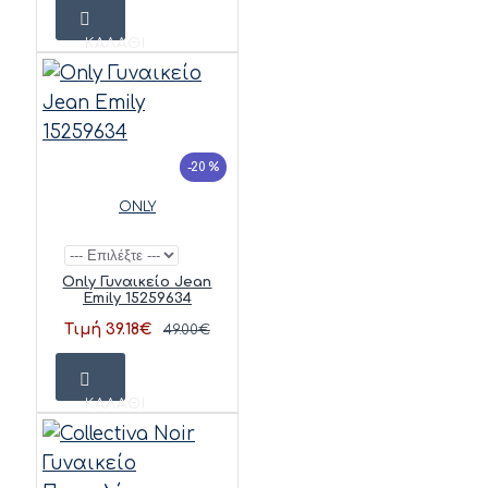
ΚΑΛΆΘΙ
-20 %
ONLY
Only Γυναικείο Jean
Emily 15259634
Τιμή 39.18€
49.00€
ΚΑΛΆΘΙ