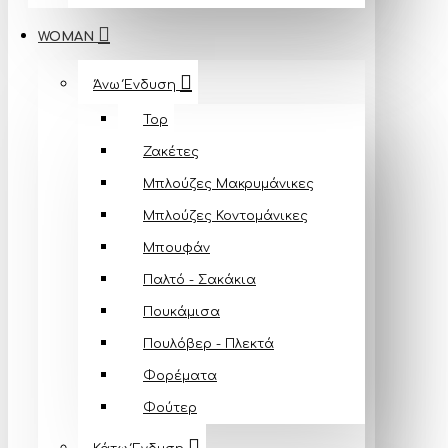
WOMAN
Άνω Ένδυση
Top
Ζακέτες
Μπλούζες Mακρυμάνικες
Μπλούζες Κοντομάνικες
Μπουφάν
Παλτό - Σακάκια
Πουκάμισα
Πουλόβερ - Πλεκτά
Φορέματα
Φούτερ