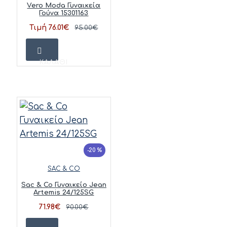
Vero Moda Γυναικεία
Γούνα 15301163
Τιμή 76.01€
95.00€
ΚΑΛΆΘΙ
-20 %
SAC & CO
Sac & Co Γυναικείο Jean
Artemis 24/125SG
71.98€
90.00€