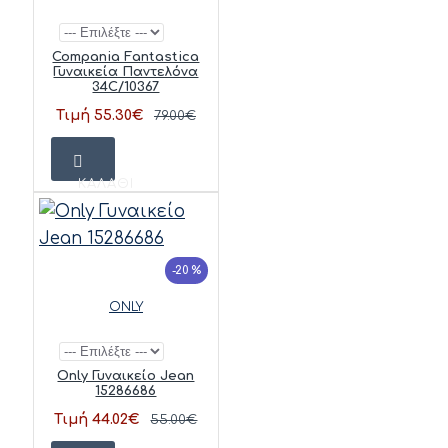
Compania Fantastica
Γυναικεία Παντελόνα
34C/10367
Τιμή 55.30€
79.00€
ΚΑΛΆΘΙ
-20 %
ONLY
Only Γυναικείο Jean
15286686
Τιμή 44.02€
55.00€