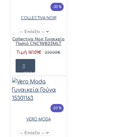
-30 %
COLLECTIVA NOIR
Collectiva Noir Γυναικείο
Παλτό CNC1WB23MLT
Τιμή 161.01€
230.00€
ΚΑΛΆΘΙ
-20 %
VERO MODA