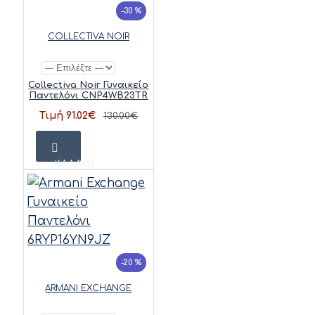
-30 %
COLLECTIVA NOIR
Collectiva Noir Γυναικείο
Παντελόνι CNP4WB23TR
Τιμή 91.02€
130.00€
ΚΑΛΆΘΙ
-20 %
ARMANI EXCHANGE