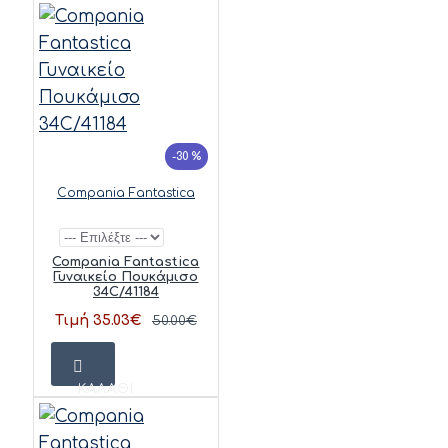
-30 %
Compania Fantastica
Compania Fantastica
Γυναικείο Πουκάμισο
34C/41184
Τιμή 35.03€
50.00€
ΚΑΛΆΘΙ