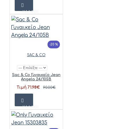
ΚΑΛΆΘΙ
-20 %
SAC & CO
Sac & Co Γυναικείο Jean
Angela 24/105B
Τιμή 71.98€
90.00€
ΚΑΛΆΘΙ