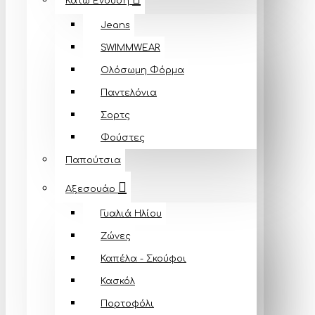
Κάτω Ένδυση
Jeans
SWIMMWEAR
Ολόσωμη Φόρμα
Παντελόνια
Σορτς
Φούστες
Παπούτσια
Αξεσουάρ
Γυαλιά Ηλίου
Ζώνες
Καπέλα - Σκούφοι
Κασκόλ
Πορτοφόλι