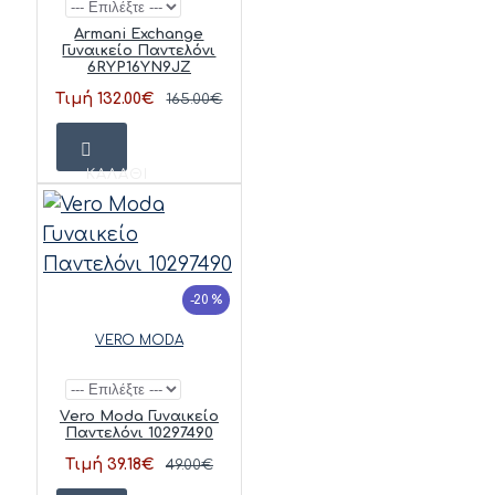
Armani Exchange
Γυναικείο Παντελόνι
6RYP16YN9JZ
Τιμή 132.00€
165.00€
ΚΑΛΆΘΙ
-20 %
VERO MODA
Vero Moda Γυναικείο
Παντελόνι 10297490
Τιμή 39.18€
49.00€