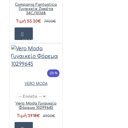
Compania Fantastica
Γυναικεία Ζακέτα
34C/10368
Τιμή 55.30€
79.00€
ΚΑΛΆΘΙ
-20 %
VERO MODA
Vero Moda Γυναικείο
Φόρεμα 10299645
Τιμή 39.18€
49.00€