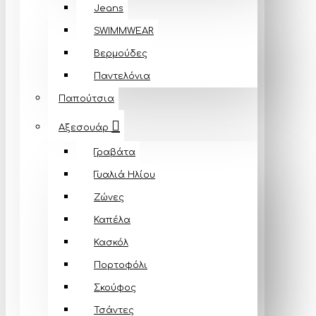
Jeans
SWIMMWEAR
Βερμούδες
Παντελόνια
Παπούτσια
Αξεσουάρ
Γραβάτα
Γυαλιά Ηλίου
Ζώνες
Καπέλα
Κασκόλ
Πορτοφόλι
Σκούφος
Τσάντες