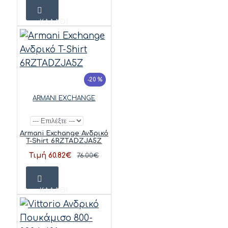
ΚΑΛΆΘΙ
-20 %
ARMANI EXCHANGE
Armani Exchange Ανδρικό
T-Shirt 6RZTADZJA5Z
Τιμή 60.82€
76.00€
ΚΑΛΆΘΙ