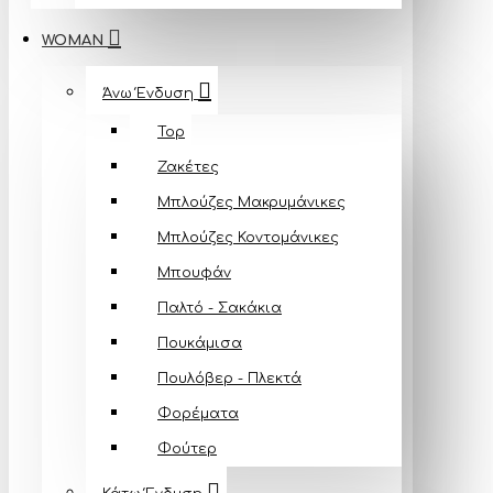
WOMAN
Άνω Ένδυση
Top
Ζακέτες
Μπλούζες Mακρυμάνικες
Μπλούζες Κοντομάνικες
Μπουφάν
Παλτό - Σακάκια
Πουκάμισα
Πουλόβερ - Πλεκτά
Φορέματα
Φούτερ