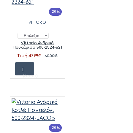
-20 %
VITTORIO
Vittorio Ανδρικό
Πουκάμισο 800-2324-621
Τιμή 47.99€
60.00€
ΚΑΛΆΘΙ
-20 %