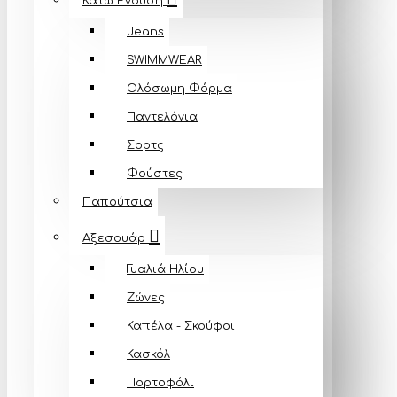
Κάτω Ένδυση
Jeans
SWIMMWEAR
Ολόσωμη Φόρμα
Παντελόνια
Σορτς
Φούστες
Παπούτσια
Αξεσουάρ
Γυαλιά Ηλίου
Ζώνες
Καπέλα - Σκούφοι
Κασκόλ
Πορτοφόλι