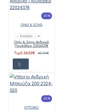
-20 %
ONLY & SONS
Only & Sons Ανδρικό
Πουλόβερ 22024378
Τιμή 36.02€
45.00€
ΚΑΛΆΘΙ
-20 %
VITTORIO