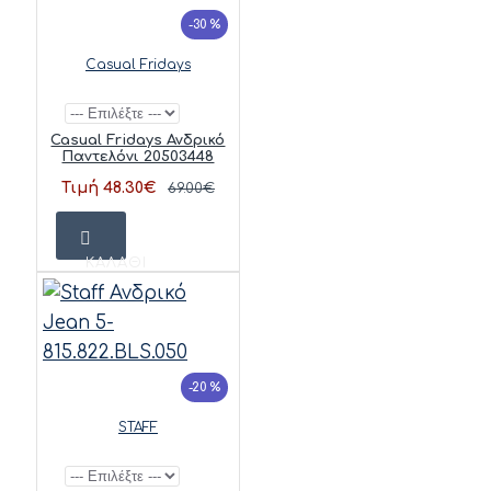
-30 %
Casual Fridays
Casual Fridays Ανδρικό
Παντελόνι 20503448
Τιμή 48.30€
69.00€
ΚΑΛΆΘΙ
-20 %
STAFF