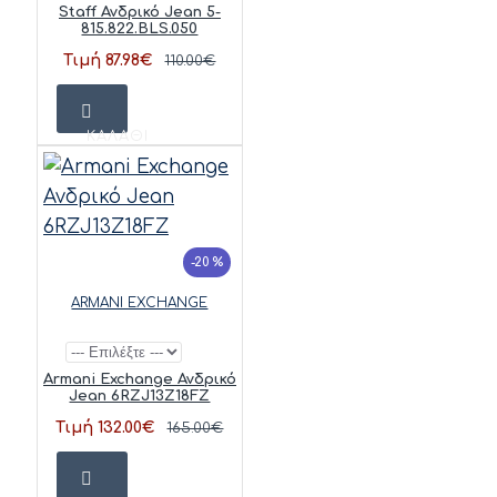
Staff Ανδρικό Jean 5-
815.822.BLS.050
Τιμή 87.98€
110.00€
ΚΑΛΆΘΙ
-20 %
ARMANI EXCHANGE
Armani Exchange Ανδρικό
Jean 6RZJ13Z18FZ
Τιμή 132.00€
165.00€