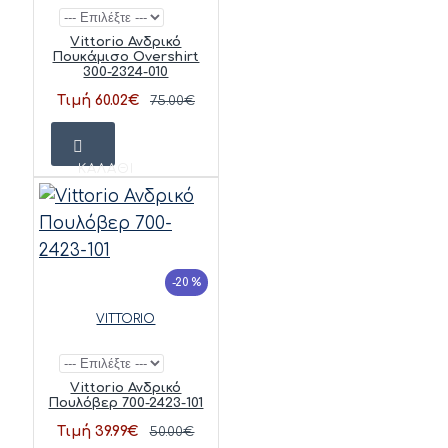
Vittorio Ανδρικό
Πουκάμισο Overshirt
300-2324-010
Τιμή 60.02€
75.00€
ΚΑΛΆΘΙ
-20 %
VITTORIO
Vittorio Ανδρικό
Πουλόβερ 700-2423-101
Τιμή 39.99€
50.00€