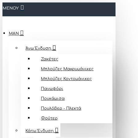
ΜΕΝΟΥ
MAN
Άνω Ένδυση
Ζακέτες
Μπλούζες Mακρυμάνικες
Μπλούζες Κοντομάνικες
Πανωφόρι
Πουκάμισα
Πουλόβερ - Πλεκτά
Φούτερ
Κάτω Ένδυση