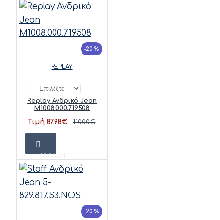
-20 %
REPLAY
Replay Ανδρικό Jean
M1008.000.719508
Τιμή 87.98€
110.00€
ΚΑΛΆΘΙ
-20 %