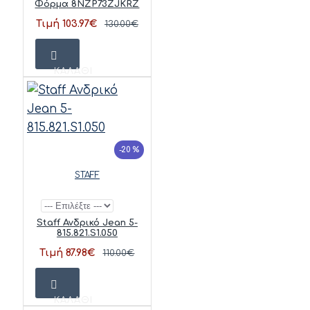
Φόρμα 8NZP73ZJKRZ
Τιμή 103.97€
130.00€
ΚΑΛΆΘΙ
-20 %
STAFF
Staff Ανδρικό Jean 5-
815.821.S1.050
Τιμή 87.98€
110.00€
ΚΑΛΆΘΙ