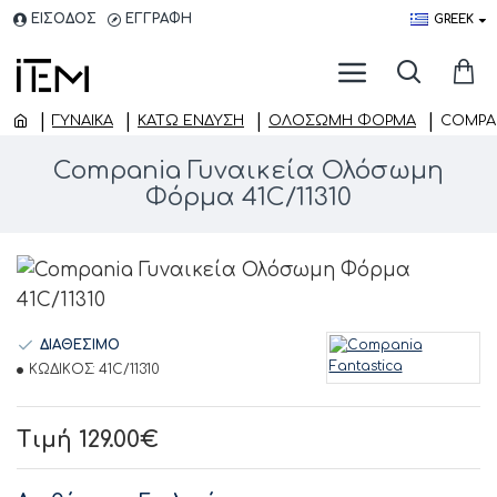
ΕΙΣΟΔΟΣ
ΕΓΓΡΑΦΗ
GREEK
ΓΥΝΑΙΚΑ
ΚΆΤΩ ΈΝΔΥΣΗ
ΟΛΌΣΩΜΗ ΦΌΡΜΑ
COMPAN
Compania Γυναικεία Ολόσωμη
Φόρμα 41C/11310
ΔΙΑΘΕΣΙΜΟ
ΚΩΔΙΚΟΣ:
41C/11310
Τιμή 129.00€