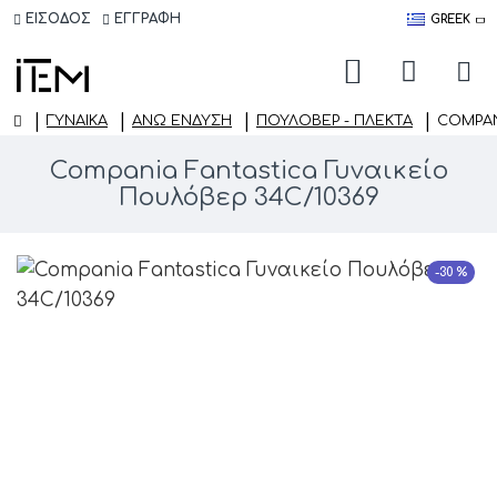
ΕΙΣΟΔΟΣ
ΕΓΓΡΑΦΗ
GREEK
ΓΥΝΑΙΚΑ
ΆΝΩ ΈΝΔΥΣΗ
ΠΟΥΛΌΒΕΡ - ΠΛΕΚΤΆ
COMPAN
Compania Fantastica Γυναικείο
Πουλόβερ 34C/10369
-30 %