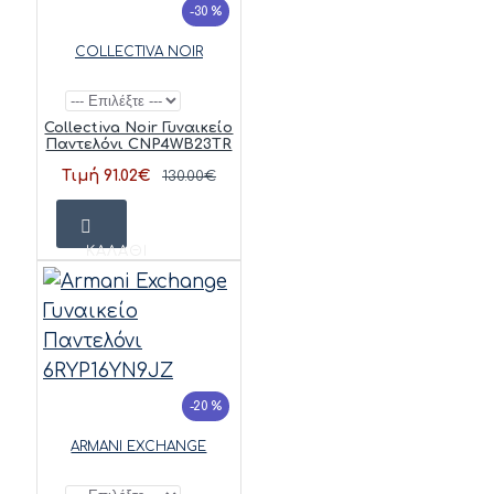
-30 %
COLLECTIVA NOIR
Collectiva Noir Γυναικείο
Παντελόνι CNP4WB23TR
Τιμή 91.02€
130.00€
ΚΑΛΆΘΙ
-20 %
ARMANI EXCHANGE