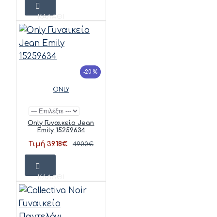
ΚΑΛΆΘΙ
-20 %
ONLY
Only Γυναικείο Jean
Emily 15259634
Τιμή 39.18€
49.00€
ΚΑΛΆΘΙ