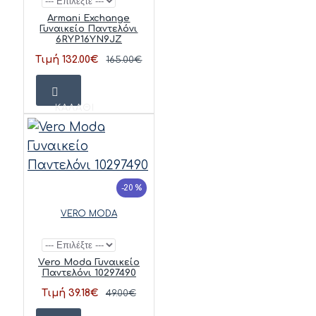
Armani Exchange
Γυναικείο Παντελόνι
6RYP16YN9JZ
Τιμή 132.00€
165.00€
ΚΑΛΆΘΙ
-20 %
VERO MODA
Vero Moda Γυναικείο
Παντελόνι 10297490
Τιμή 39.18€
49.00€