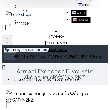
GREEK
ΕΙΣΟΔΟΣ
GREEK
ENGLISH
ΕΓΓΡΑΦΗ
ΓΥΝΑΙΚΑ
ΆΝΩ ΈΝΔΥΣΗ
ΦΟΡΈΜΑΤΑ
ARMANI EXCHANGE ΓΥΝΑΙΚΕΊΟ ΦΌΡΕΜΑ 6RYA11YN2KZ
Armani Exchange Γυναικείο
Φόρεμα 6RYA11YN2KZ
Το καλάθι αγορών είναι άδειο!