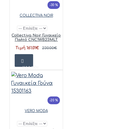
-30 %
COLLECTIVA NOIR
Collectiva Noir Γυναικείο
Παλτό CNC1WB23MLT
Τιμή 161.01€
230.00€
ΚΑΛΆΘΙ
-20 %
VERO MODA