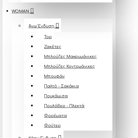
WOMAN
Άνω Ένδυση
Top
Ζακέτες
Μπλούζες Mακρυμάνικες
Μπλούζες Κοντομάνικες
Μπουφάν
Παλτό - Σακάκια
Πουκάμισα
Πουλόβερ - Πλεκτά
Φορέματα
Φούτερ