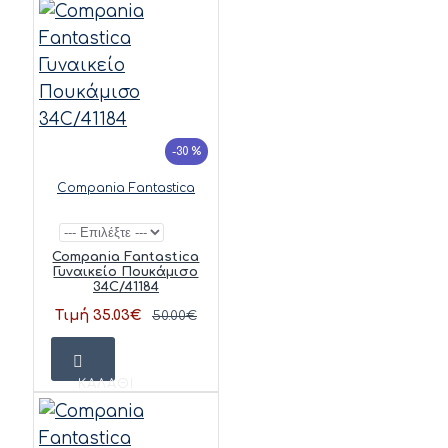
-30 %
Compania Fantastica
Compania Fantastica
Γυναικείο Πουκάμισο
34C/41184
Τιμή 35.03€
50.00€
ΚΑΛΆΘΙ