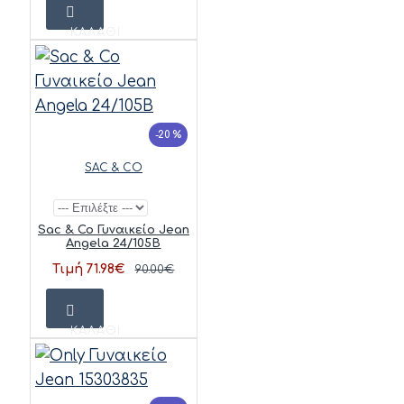
ΚΑΛΆΘΙ
-20 %
SAC & CO
Sac & Co Γυναικείο Jean
Angela 24/105B
Τιμή 71.98€
90.00€
ΚΑΛΆΘΙ