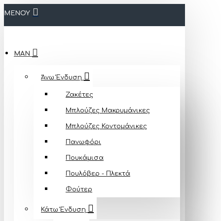
ΜΕΝΟΥ
MAN
Άνω Ένδυση
Ζακέτες
Μπλούζες Mακρυμάνικες
Μπλούζες Κοντομάνικες
Πανωφόρι
Πουκάμισα
Πουλόβερ - Πλεκτά
Φούτερ
Κάτω Ένδυση