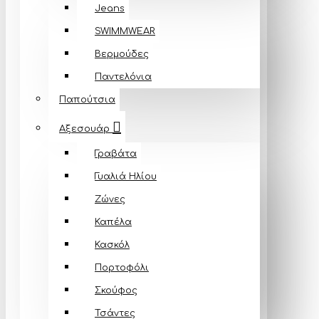
Jeans
SWIMMWEAR
Βερμούδες
Παντελόνια
Παπούτσια
Αξεσουάρ
Γραβάτα
Γυαλιά Ηλίου
Ζώνες
Καπέλα
Κασκόλ
Πορτοφόλι
Σκούφος
Τσάντες