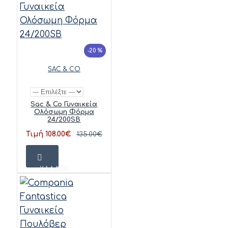
-20 %
SAC & CO
Sac & Co Γυναικεία
Ολόσωμη Φόρμα
24/200SB
Τιμή 108.00€
135.00€
ΚΑΛΆΘΙ