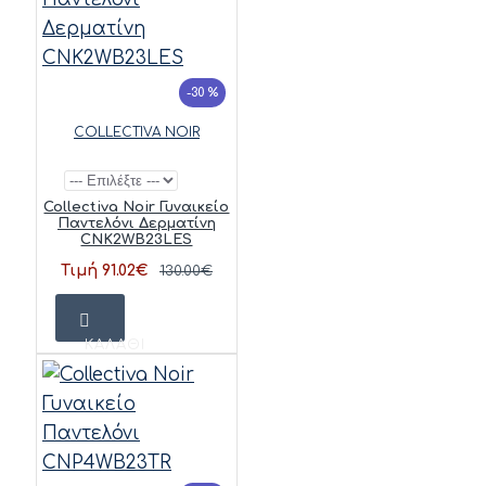
-30 %
COLLECTIVA NOIR
Collectiva Noir Γυναικείο
Παντελόνι Δερματίνη
CNK2WB23LES
Τιμή 91.02€
130.00€
ΚΑΛΆΘΙ