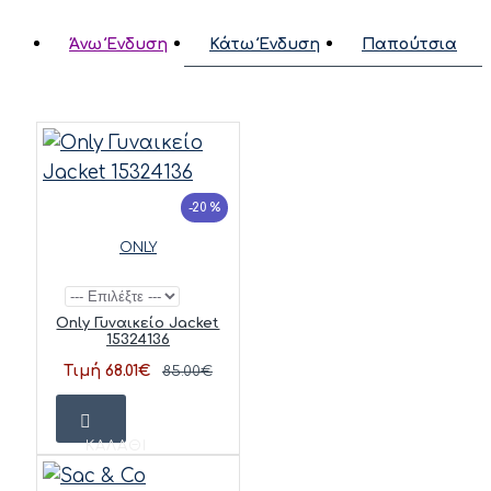
Άνω Ένδυση
Κάτω Ένδυση
Παπούτσια
-20 %
ONLY
Only Γυναικείο Jacket
15324136
Τιμή 68.01€
85.00€
ΚΑΛΆΘΙ