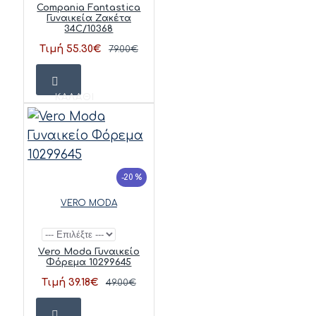
Compania Fantastica
Γυναικεία Ζακέτα
34C/10368
Τιμή 55.30€
79.00€
ΚΑΛΆΘΙ
-20 %
VERO MODA
Vero Moda Γυναικείο
Φόρεμα 10299645
Τιμή 39.18€
49.00€