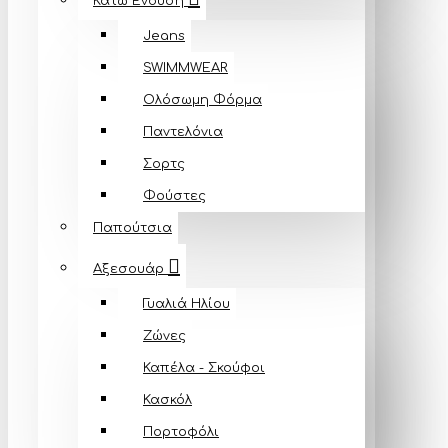
Κάτω Ένδυση
Jeans
SWIMMWEAR
Ολόσωμη Φόρμα
Παντελόνια
Σορτς
Φούστες
Παπούτσια
Αξεσουάρ
Γυαλιά Ηλίου
Ζώνες
Καπέλα - Σκούφοι
Κασκόλ
Πορτοφόλι