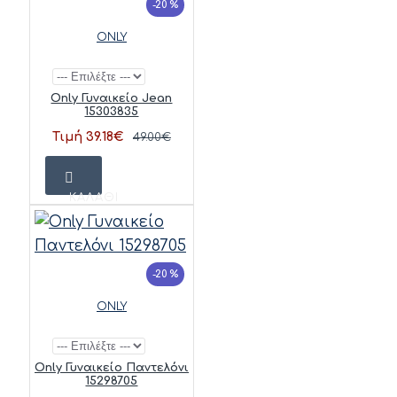
-20 %
ONLY
Only Γυναικείο Jean
15303835
Τιμή 39.18€
49.00€
ΚΑΛΆΘΙ
-20 %
ONLY
Only Γυναικείο Παντελόνι
15298705