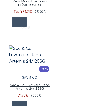
Vero Moda Γυναικεία
Γούνα 15301163
Τιμή 76.01€
95.00€
ΚΑΛΆΘΙ
-20 %
SAC & CO
Sac & Co Γυναικείο Jean
Artemis 24/125SG
71.98€
90.00€