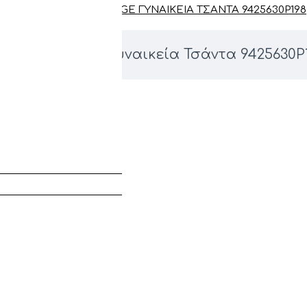
ARMANI EXCHANGE ΓΥΝΑΙΚΕΊΑ ΤΣΆΝΤΑ 9425630P198
mani Exchange Γυναικεία Τσάντα 9425630P