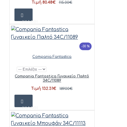
Τιμή 80.48€
115.00€
ΚΑΛΆΘΙ
-30 %
Compania Fantastica
Compania Fantastica Γυναικείο Παλτό
34C/11089
Τιμή 132.31€
189.00€
ΚΑΛΆΘΙ