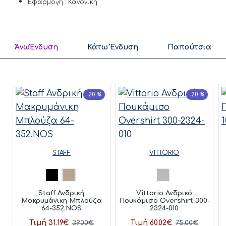
Εφαρμογή : Κανονική
ΆνωΈνδυση
Κάτω Ένδυση
Παπούτσια
-20 %
-20 %
STAFF
VITTORIO
Staff Ανδρική
Vittorio Ανδρικό
Μακρυμάνικη Μπλούζα
Πουκάμισο Overshirt 300-
64-352.NOS
2324-010
Τιμή 31.19€
Τιμή 60.02€
39.00€
75.00€