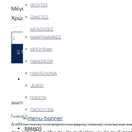
ΤΣΑΝΤΕΣ
ΦΟΥΤΕΡ
ΜΑΚΡΥΝΑΜΙΚΕΣ
Μέγεθος
ΖΩΝΕΣ
ΖΑΚΕΤΕΣ
Χρώμα
ΖΑΚΕΤΕΣ
ΠΟΡΤΟΦΟΛΙΑ
ΜΠΛΟΥΖΕΣ
ΟΛΟΣΩΜΕΣ
ΜΑΚΡΥΜΑΝΙΚΕΣ
ΦΟΡΜΕΣ
ΚΑΣΚΟΛ
ΜΠΟΥΦΑΝ
ΚΑΛΆΘΙ
ΣΚΟΥΦΟΣ
ΠΑΠΟΥΤΣΙΑ
ΠΑΝΩΦΟΡΙ
ΚΑΠΕΛΑ
ΠΕΔΙΛΑ
ΠΑΝΤΕΛΟΝΙΑ
ΓΡΑΒΑΤΕΣ
ΠΕΡΙΓΡΑΦΗ - ΧΑΡΑΚΤΗΡΙΣΤΙΚΑ
ΣΑΝΔΑΛΙΑ
JEANS
ΑΝΔΡΑΣ
ΠΑΝΤΟΦΛΕΣ
ΠΛΕΚΤΑ
AN4170
SNEAKER
ΠΑΠΟΥΤΣΙΑ
ARMANI
Γυναικείο ψηλόμεσο παντελόνι της εταιρείας Glamorous σε 
EXCHANGE
FORMAL
Διαθέτει πιέτες στο μπροστινό μέρος, πλαϊνές τσέπες και κλε
BRANDS
G-STAR