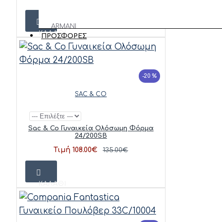
ΑΝΑΚΑΛΥΨΕ
ΦΟΡΕΜΑΤΑ
ΤΑ ΟΛΑ
ARMANI
ΚΑΛΆΘΙ
ΠΑΠΟΥΤΣΙΑ
ΠΡΟΣΦΟΡΕΣ
EXCHANGE
MOLLY
BRACKEN
-20 %
VERO
SAC & CO
MODA
REPLAY
Sac & Co Γυναικεία Ολόσωμη Φόρμα
24/200SB
TIFFOSI
Τιμή 108.00€
135.00€
FRANSA
ΚΑΛΆΘΙ