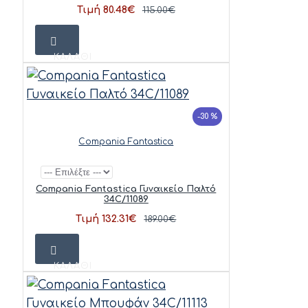
Τιμή 80.48€
115.00€
ΚΑΛΆΘΙ
-30 %
Compania Fantastica
Compania Fantastica Γυναικείο Παλτό
34C/11089
Τιμή 132.31€
189.00€
ΚΑΛΆΘΙ