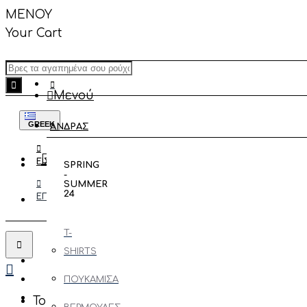
ΜΕΝΟΥ
Your Cart
Μενού
GREEK
ΑΝΔΡΑΣ
ΕΙΣΟΔΟΣ
SPRING
-
SUMMER
24
ΕΓΓΡΑΦΗ
T-
SHIRTS
ΠΟΥΚΑΜΙΣΑ
Το καλάθι αγορών είναι άδειο!